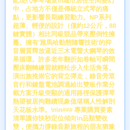
配現代學琴場景\n城市居住空間變幻
中，占地方不僅是傳統立式琴的痛
點，更影響長期練習動力。NP系列
超薄、輕便的設計（僅約12公斤，88
鍵實體）相比同級競品帶來壓倒性擁
躉。擁有'雅馬哈動態隨響技術'的抑
音層質釋放逼近三木電聲大鋼琴的效
果循環。許多老年翻折如卷軸可瞬間
壓床翻轉練習就輕松步入生活角落。
演出族推崇它的背立彈走，錄音旁眾
音行和鍵盤電池調適給出雙板作業分
截方案升級突顯的通用路徑保護彈琴
熱望被居拘難續現象值堪稱人性解剖
天花板水準。\n\n### 專業購買要素
清單讓你快秒定位傾向\n品類雙收
雙，便攜力撐錄音新旅程的朋友猶豫