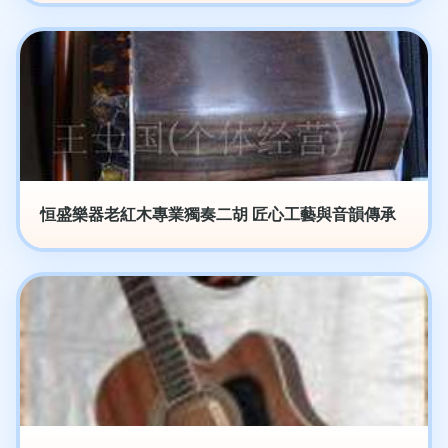
恒盛樂器老紅木專業獨奏二胡 匠心工藝與音韻傳承