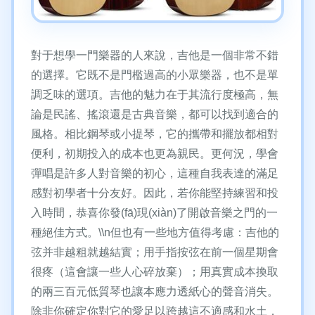
對于想學一門樂器的人來說，吉他是一個非常不錯
的選擇。它既不是門檻過高的小眾樂器，也不是單
調乏味的選項。吉他的魅力在于其流行度極高，無
論是民謠、搖滾還是古典音樂，都可以找到適合的
風格。相比鋼琴或小提琴，它的攜帶和擺放都相對
便利，初期投入的成本也更為親民。更何況，學會
彈唱是許多人對音樂的初心，這種自我表達的滿足
感對初學者十分友好。因此，若你能堅持練習和投
入時間，恭喜你發(fā)現(xiàn)了開啟音樂之門的一
種絕佳方式。\\n但也有一些地方值得考慮：吉他的
弦并非越粗就越結實；用手指按弦在前一個星期會
很疼（這會讓一些人心碎放棄）；用真實成本換取
的兩三百元低質琴也讓本應力透紙心的聲音消失。
除非你確定你對它的愛足以跨越這不適感和水土，