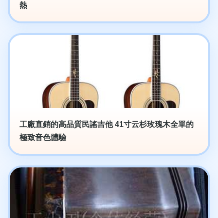
熱
工廠直銷的高品質民謠吉他 41寸云杉玫瑰木全單的
極致音色體驗