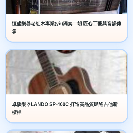
恒盛樂器老紅木專業(yè)獨奏二胡 匠心工藝與音韻傳
承
卓韻樂器LANDO SP-460C 打造高品質民謠吉他新
標桿