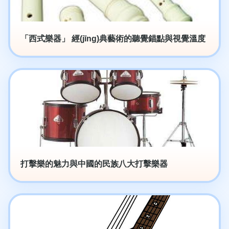
「西式樂器」 經(jīng)典藝術的聽覺錨點與視覺溫度
打擊樂的魅力與中國的民族八大打擊樂器